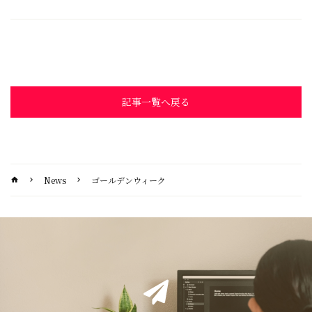
記事一覧へ戻る
News
ゴールデンウィーク
home
chevron_right
chevron_right