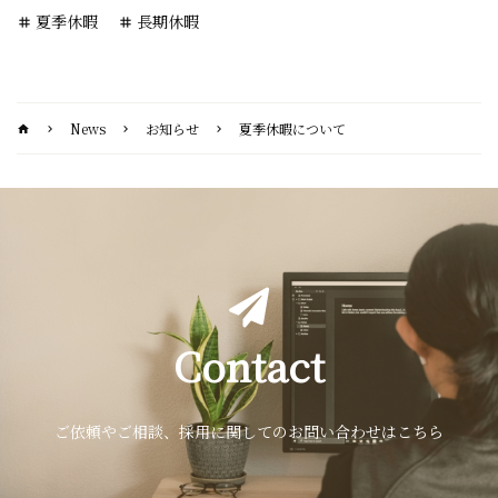
夏季休暇
長期休暇
tag
tag
News
お知らせ
夏季休暇について
home
chevron_right
chevron_right
chevron_right
Contact
ご依頼やご相談、採用に関してのお問い合わせはこちら