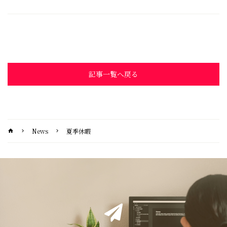
記事一覧へ戻る
News
夏季休暇
home
chevron_right
chevron_right