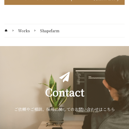
Works
Shapefarm
home
chevron_right
chevron_right
Contact
ご依頼やご相談、採用に関してのお問い合わせはこちら