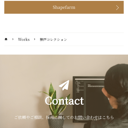
Shapefarm
Works
神戸コレクション
home
chevron_right
chevron_right
Contact
ご依頼やご相談、採用に関してのお問い合わせはこちら